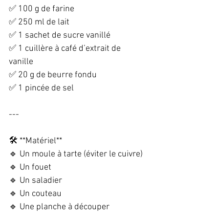
✅ 100 g de farine  
✅ 250 ml de lait  
✅ 1 sachet de sucre vanillé  
✅ 1 cuillère à café d’extrait de 
vanille  
✅ 20 g de beurre fondu  
✅ 1 pincée de sel  
---
🛠️ **Matériel**  
🔹 Un moule à tarte (éviter le cuivre)  
🔹 Un fouet  
🔹 Un saladier  
🔹 Un couteau  
🔹 Une planche à découper  