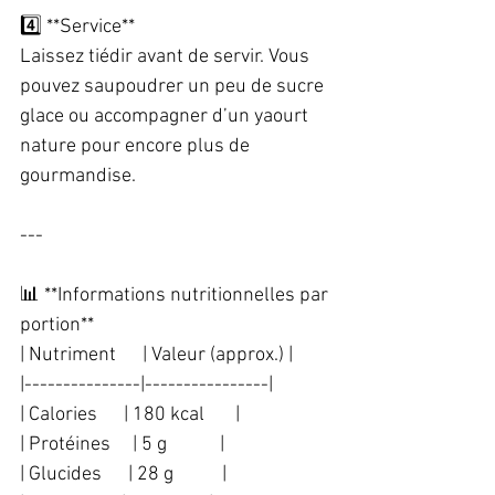
4️⃣ **Service**  
Laissez tiédir avant de servir. Vous 
pouvez saupoudrer un peu de sucre 
glace ou accompagner d’un yaourt 
nature pour encore plus de 
gourmandise.  
---
📊 **Informations nutritionnelles par 
portion**  
| Nutriment      | Valeur (approx.) |  
|---------------|----------------|  
| Calories      | 180 kcal       |  
| Protéines     | 5 g            |  
| Glucides      | 28 g           |  