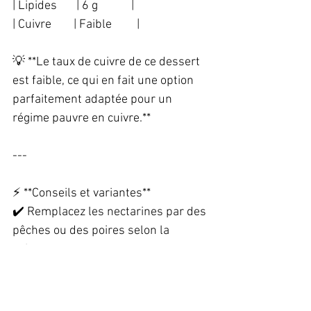
| Lipides       | 6 g            |  
| Cuivre        | Faible         |  
💡 **Le taux de cuivre de ce dessert 
est faible, ce qui en fait une option 
parfaitement adaptée pour un 
régime pauvre en cuivre.**  
---
⚡ **Conseils et variantes**  
✔️ Remplacez les nectarines par des 
pêches ou des poires selon la 
saison.  
✔️ Ajoutez une touche de cannelle 
pour relever les saveurs.  
✔️ Servez avec une boule de sorbet 