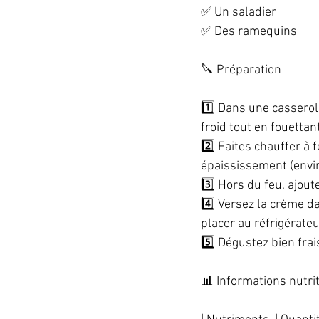
✅ Un saladier  
✅ Des ramequins  
🔪 Préparation  
1️⃣ Dans une casserole
froid tout en fouettan
2️⃣ Faites chauffer à
épaississement (envir
3️⃣ Hors du feu, ajoute
4️⃣ Versez la crème d
placer au réfrigérate
5️⃣ Dégustez bien frai
📊 Informations nutrit