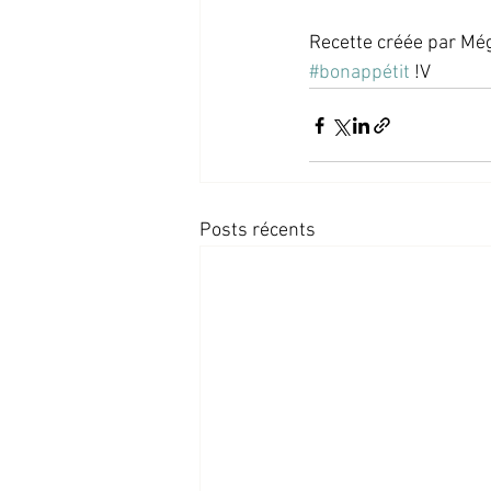
Recette créée par Még
#bonappétit
 !V
Posts récents