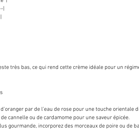
  |  
-|  
|  
 
  
reste très bas, ce qui rend cette crème idéale pour un régim
s  
d’oranger par de l’eau de rose pour une touche orientale di
 de cannelle ou de cardamome pour une saveur épicée.  
plus gourmande, incorporez des morceaux de poire ou de b