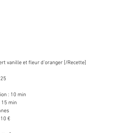
t vanille et fleur d’oranger [/Recette]
25  
  
on : 10 min  
 15 min  
nnes  
10 €  