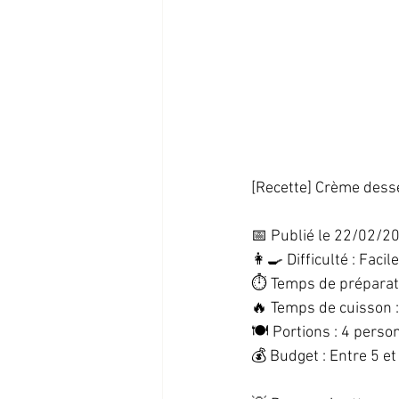
[Recette] Crème desser
📅 Publié le 22/02/20
👩‍🍳 Difficulté : Facile
⏱️ Temps de préparati
🔥 Temps de cuisson :
🍽️ Portions : 4 perso
💰 Budget : Entre 5 et 