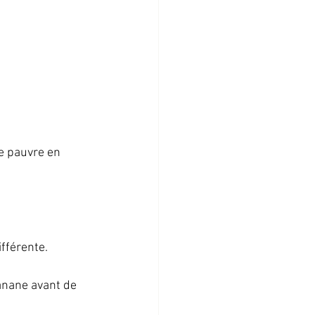
e pauvre en 
fférente.  
anane avant de 