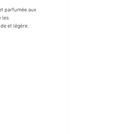
 et parfumée aux 
 les 
e et légère.  