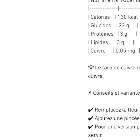
| Nutriments  | Quantité
|-------------|----------
| Calories    | 130 kcal  
| Glucides    | 22 g      | 
| Protéines   | 3 g       |  
| Lipides     | 3 g       |  
| Cuivre      | 0.05 mg   |
💡 Le taux de cuivre 
cuivre.  
⚡ Conseils et variante
✔️ Remplacez la fleur 
✔️ Ajoutez une pincée
✔️ Pour une version 
servir.  