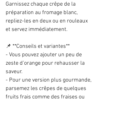
Garnissez chaque crêpe de la 
préparation au fromage blanc, 
repliez-les en deux ou en rouleaux 
et servez immédiatement.  
📌 **Conseils et variantes**  
- Vous pouvez ajouter un peu de 
zeste d’orange pour rehausser la 
saveur.  
- Pour une version plus gourmande, 
parsemez les crêpes de quelques 
fruits frais comme des fraises ou 
des bananes.  
**Découvrez cette recette simple et 
savoureuse, parfaite pour un 
dessert léger et équilibré. Faciles à 