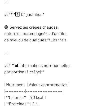
---
#### *4️⃣ Dégustation*  
🟢 Servez les crêpes chaudes, 
nature ou accompagnées d’un filet 
de miel ou de quelques fruits frais.  
---
### **📊 Informations nutritionnelles 
par portion (1 crêpe)**  
| Nutriment  | Valeur approximative |
|------------|----------------------|
| **Calories**  | 90 kcal  |
| **Protéines** | 3 g |