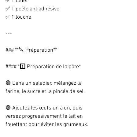
✅ 1 fouet  
✅ 1 poêle antiadhésive  
✅ 1 louche  
---
### **🔪 Préparation**  
#### *1️⃣ Préparation de la pâte*  
🟢 Dans un saladier, mélangez la 
farine, le sucre et la pincée de sel.  
🟢 Ajoutez les œufs un à un, puis 
versez progressivement le lait en 
fouettant pour éviter les grumeaux.  