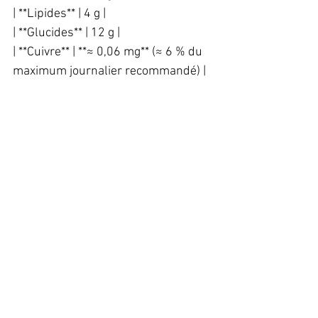
| **Lipides** | 4 g |
| **Glucides** | 12 g |
| **Cuivre** | **≈ 0,06 mg** (≈ 6 % du 
maximum journalier recommandé) |
---
### **⚡ Conseils et variantes**  
✔️ Remplacez l’eau de fleur 
d’oranger par de l’extrait de vanille 
pour une variation gourmande.  
✔️ Ajoutez une pincée de cannelle 
pour une touche épicée.  