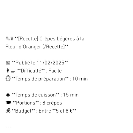
### **[Recette] Crêpes Légères à la 
Fleur d’Oranger [/Recette]**  
📅 **Publié le 11/02/2025**  
👩‍🍳 **Difficulté** : Facile  
⏱️ **Temps de préparation** : 10 min 
🔥 **Temps de cuisson** : 15 min  
🍽️ **Portions** : 8 crêpes  
💰 **Budget** : Entre **5 et 8 €**  
---