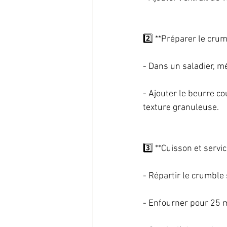
2️⃣ **Préparer le crumb
- Dans un saladier, mé
- Ajouter le beurre c
texture granuleuse.   
3️⃣ **Cuisson et service
- Répartir le crumble
- Enfourner pour 25 mi