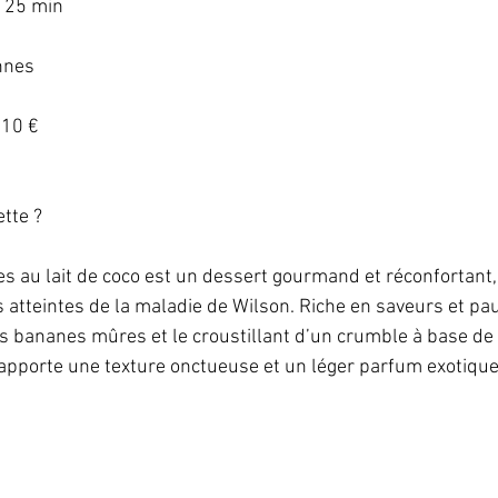
 25 min   
nes   
10 €   
te ?   
 au lait de coco est un dessert gourmand et réconfortant,
atteintes de la maladie de Wilson. Riche en saveurs et pauvr
s bananes mûres et le croustillant d’un crumble à base de f
o apporte une texture onctueuse et un léger parfum exotique