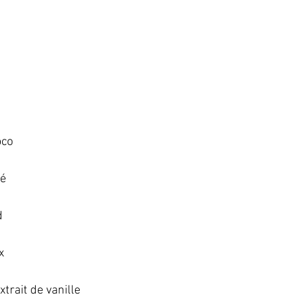
co   
   
   
   
trait de vanille   