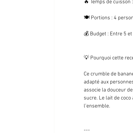
🔥 Temps de cuisson :
🍽️ Portions : 4 person
💰 Budget : Entre 5 et 
💡 Pourquoi cette recet
Ce crumble de bananes
adapté aux personnes 
associe la douceur de
sucre. Le lait de coc
l’ensemble.   
--- 