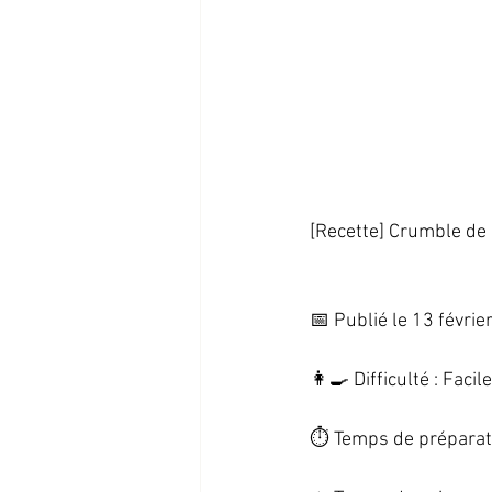
[Recette] Crumble de b
📅 Publié le 13 février
👩‍🍳 Difficulté : Facile 
⏱️ Temps de préparati