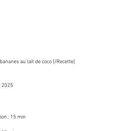
ananes au lait de coco [/Recette]   
 2025   
  
on : 15 min   