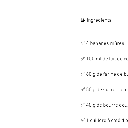
📝 Ingrédients   
✅ 4 bananes mûres   
✅ 100 ml de lait de co
✅ 80 g de farine de blé
✅ 50 g de sucre blond
✅ 40 g de beurre doux
✅ 1 cuillère à café d’ex