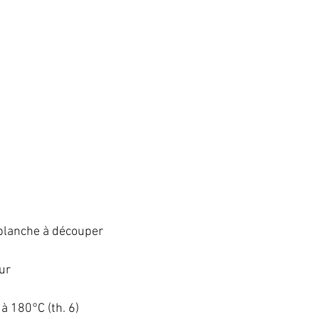
lanche à découper   
r   
 180°C (th. 6)   