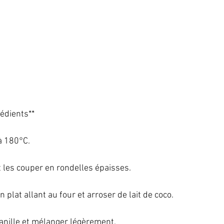
édients**   
 180°C.   
 les couper en rondelles épaisses.   
plat allant au four et arroser de lait de coco.   
vanille et mélanger légèrement.   