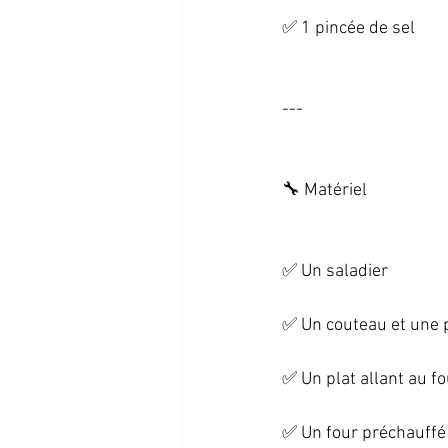
✅ 1 pincée de sel   
--- 
🔧 Matériel   
✅ Un saladier   
✅ Un couteau et une p
✅ Un plat allant au fou
✅ Un four préchauffé à