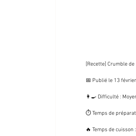
[Recette] Crumble de l
📅 Publié le 13 février
👩‍🍳 Difficulté : Moye
⏱️ Temps de préparati
🔥 Temps de cuisson :