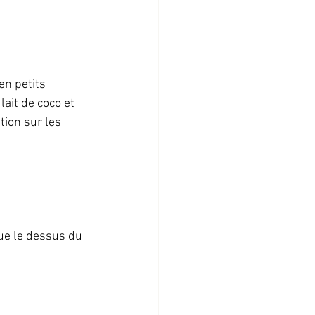
en petits 
ait de coco et 
ion sur les 
ue le dessus du 