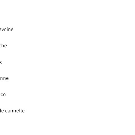
voine   
he   
   
nne   
co   
de cannelle   