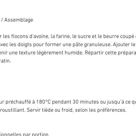
 / Assemblage   
les flocons d'avoine, la farine, le sucre et le beurre coupé 
ec les doigts pour former une pâte granuleuse. Ajouter le l
nir une texture légèrement humide. Répartir cette préparat
atin.   
 
ur préchauffé à 180°C pendant 30 minutes ou jusqu’à ce q
oustillant. Servir tiède ou froid, selon les préférences.   
ionnelles par portion   