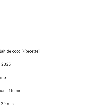
ait de coco [/Recette]   
 2025   
nne   
on : 15 min   
 30 min   