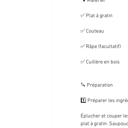
🔧 Matériel   
✅ Plat à gratin   
✅ Couteau   
✅ Râpe (facultatif)   
✅ Cuillère en bois   
🔪 Préparation   
1️⃣ Préparer les ingréd
Éplucher et couper le
plat à gratin. Saupou