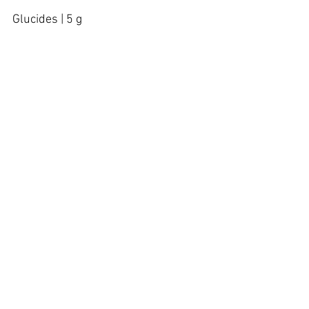
Glucides | 5 g   
Protéines | 23 g   
Lipides | 12 g   
Cuivre | 0.03 mg   
💡 Le taux de cuivre doit être 
inférieur à 5% du maximum 
journalier recommandé.   
⚡ Conseils et variantes   