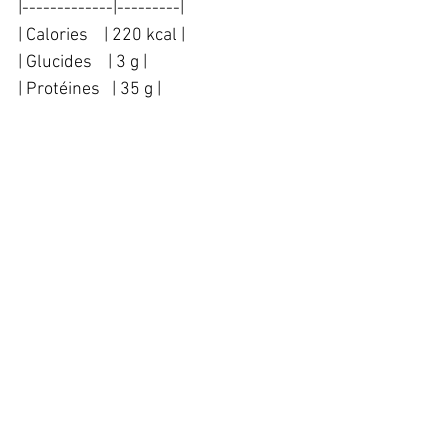
|-------------|---------|  
| Calories    | 220 kcal |  
| Glucides    | 3 g |  
| Protéines   | 35 g |  
| Lipides     | 8 g |  
| Cuivre      | 0.04 mg |  
💡 Le taux de cuivre est inférieur à 
5% du maximum journalier 
recommandé.  
---
⚡ Conseils et variantes  
✔️ **Variante d’épices** : Remplacez 
le cumin par du gingembre moulu 