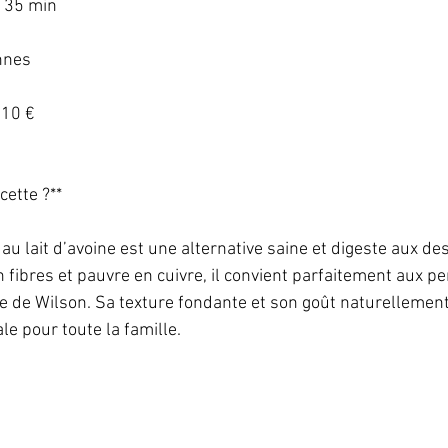
 35 min   
nes   
10 €   
ette ?**   
 au lait d’avoine est une alternative saine et digeste aux de
n fibres et pauvre en cuivre, il convient parfaitement aux p
ie de Wilson. Sa texture fondante et son goût naturellement
 pour toute la famille.   