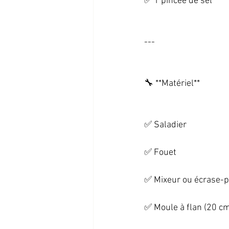
✅ 1 pincée de sel   
--- 
🔧 **Matériel**   
✅ Saladier   
✅ Fouet   
✅ Mixeur ou écrase-pu
✅ Moule à flan (20 cm