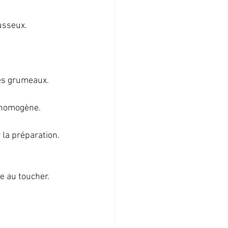
sseux.   
es grumeaux.   
 homogène.   
la préparation.  
 au toucher.   