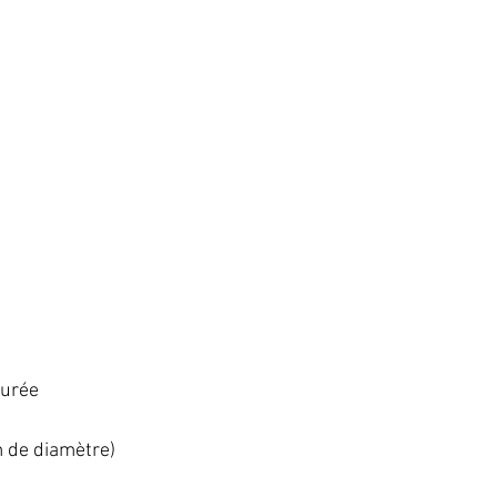
rée   
 de diamètre)   