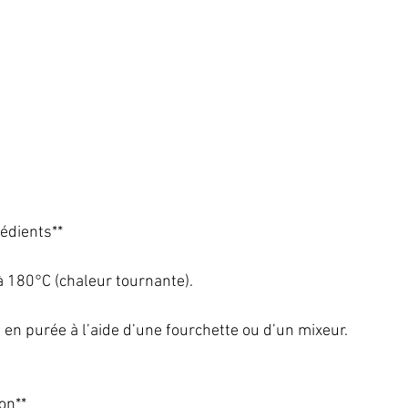
édients**   
à 180°C (chaleur tournante).   
en purée à l’aide d’une fourchette ou d’un mixeur.   
n**   