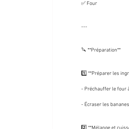
✅ Four   
--- 
🔪 **Préparation**   
1️⃣ **Préparer les ingr
- Préchauffer le four 
- Écraser les bananes 
2️⃣ **Mélange et cuisso