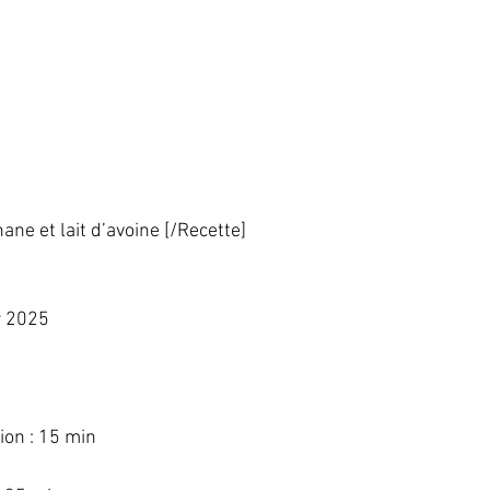
ane et lait d’avoine [/Recette]   
 2025   
  
on : 15 min   