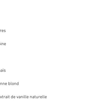
es   
ine   
ïs   
nne blond   
xtrait de vanille naturelle   