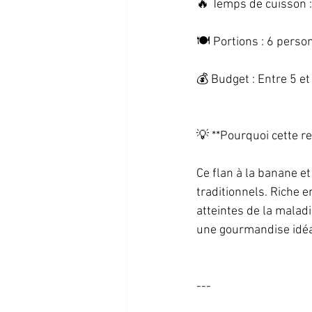
🔥 Temps de cuisson :
🍽️ Portions : 6 person
💰 Budget : Entre 5 et 
💡 **Pourquoi cette rec
Ce flan à la banane et
traditionnels. Riche e
atteintes de la malad
une gourmandise idéale
--- 