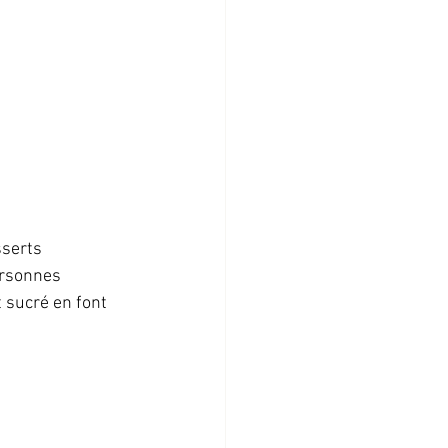
sserts 
ersonnes 
 sucré en font 