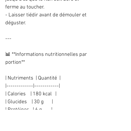
ferme au toucher.  
- Laisser tiédir avant de démouler et 
déguster.  
---
📊 **Informations nutritionnelles par 
portion**  
| Nutriments  | Quantité  |  
|-------------|------------|  
| Calories    | 180 kcal   |  
| Glucides    | 30 g       |  
| Protéines   | 6 g        |  
| Lipides     | 5 g        |  
| Cuivre      | 0,15 mg    |  