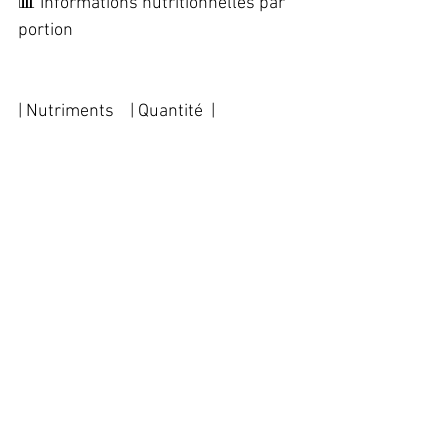
📊 Informations nutritionnelles par 
portion   
| Nutriments    | Quantité  |   
|--------------|----------|   
| Calories     | 220 kcal |   
| Glucides     | 6 g      |   
| Protéines    | 25 g     |   
| Lipides      | 10 g     |   
| Cuivre       | <0.5 mg  |   