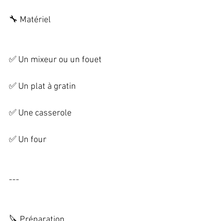
🔧 Matériel   
✅ Un mixeur ou un fouet   
✅ Un plat à gratin   
✅ Une casserole   
✅ Un four   
--- 
🔪 Préparation   