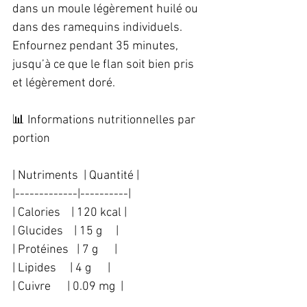
dans un moule légèrement huilé ou 
dans des ramequins individuels. 
Enfournez pendant 35 minutes, 
jusqu’à ce que le flan soit bien pris 
et légèrement doré.  
📊 Informations nutritionnelles par 
portion  
| Nutriments  | Quantité |
|-------------|----------|
| Calories    | 120 kcal |
| Glucides    | 15 g     |
| Protéines   | 7 g      |
| Lipides     | 4 g      |
| Cuivre      | 0.09 mg  |