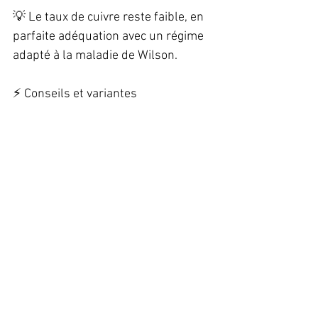
💡 Le taux de cuivre reste faible, en 
parfaite adéquation avec un régime 
adapté à la maladie de Wilson.  
⚡ Conseils et variantes  
✔️ Ajoutez une pincée de noix de 
muscade pour relever la saveur du 
flan.  
✔️ Servez avec une salade verte et 
des graines de sésame pour un 
repas équilibré.  
✔️ Remplacez le cumin par du curry 
pour une touche exotique.  
Ce flan de carottes au fromage blanc 