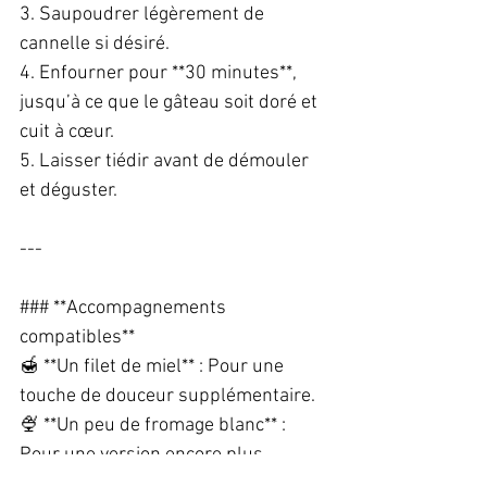
3. Saupoudrer légèrement de 
cannelle si désiré.  
4. Enfourner pour **30 minutes**, 
jusqu’à ce que le gâteau soit doré et 
cuit à cœur.  
5. Laisser tiédir avant de démouler 
et déguster.  
---
### **Accompagnements 
compatibles**  
🍯 **Un filet de miel** : Pour une 
touche de douceur supplémentaire.  
🍨 **Un peu de fromage blanc** : 
Pour une version encore plus 
onctueuse.  