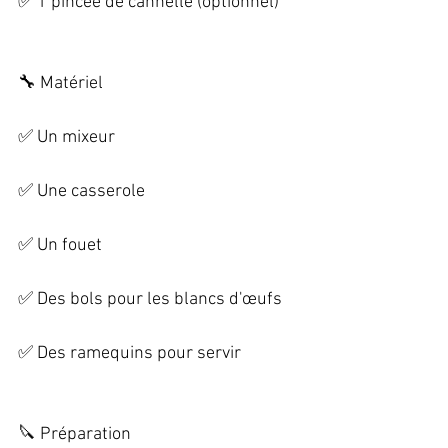
✅ 1 pincée de cannelle (optionnel) 
🔧 Matériel   
✅ Un mixeur   
✅ Une casserole   
✅ Un fouet   
✅ Des bols pour les blancs d'œufs   
✅ Des ramequins pour servir 
🔪 Préparation   