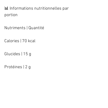
📊 Informations nutritionnelles par 
portion   
Nutriments | Quantité   
Calories | 70 kcal   
Glucides | 15 g   
Protéines | 2 g   
Lipides | 0 g   
Cuivre | 0,03 mg   