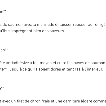
n**   
 de saumon avec la marinade et laisser reposer au réfrigé
u’ils s’imprègnent bien des saveurs.   
n**   
êle antiadhésive à feu moyen et cuire les pavés de saumon 
*, jusqu’à ce qu’ils soient dorés et tendres à l’intérieur.   
**   
avec un filet de citron frais et une garniture légère com