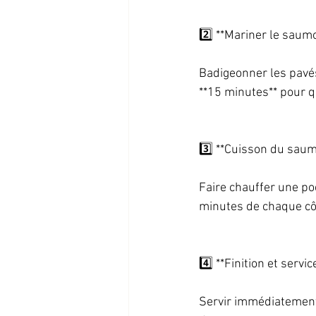
2️⃣ **Mariner le saumo
Badigeonner les pavés
**15 minutes** pour q
3️⃣ **Cuisson du saumo
Faire chauffer une po
minutes de chaque côté*
4️⃣ **Finition et service
Servir immédiatement 