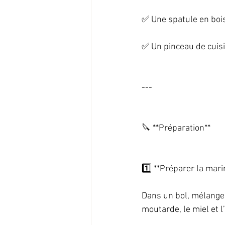
✅ Une spatule en bois
✅ Un pinceau de cuisin
--- 
🔪 **Préparation**   
1️⃣ **Préparer la mari
Dans un bol, mélanger le
moutarde, le miel et l’