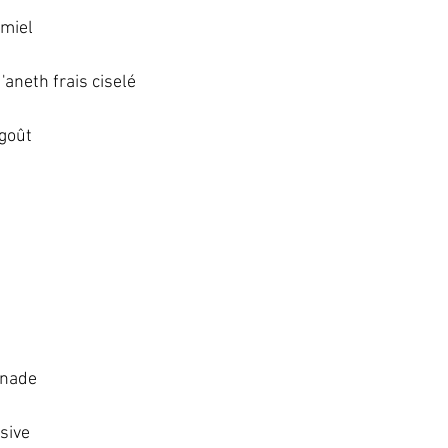
miel   
aneth frais ciselé   
goût   
nade   
ive   