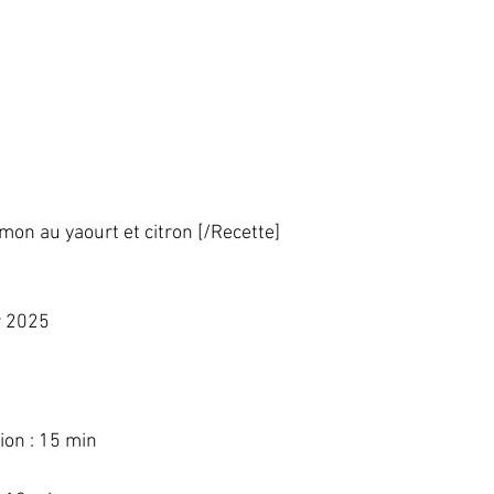
on au yaourt et citron [/Recette]   
 2025   
  
on : 15 min   