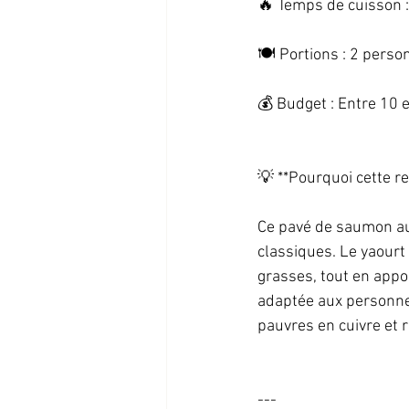
🔥 Temps de cuisson :
🍽️ Portions : 2 person
💰 Budget : Entre 10 et
💡 **Pourquoi cette rec
Ce pavé de saumon au 
classiques. Le yaourt
grasses, tout en appor
adaptée aux personnes 
pauvres en cuivre et r
--- 