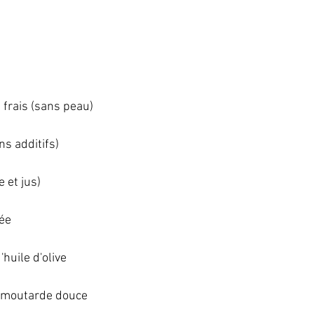
rais (sans peau)   
s additifs)   
 et jus)   
e   
huile d'olive   
e moutarde douce   