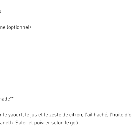
   
e (optionnel)   
nade**   
 yaourt, le jus et le zeste de citron, l’ail haché, l’huile d’ol
aneth. Saler et poivrer selon le goût.   