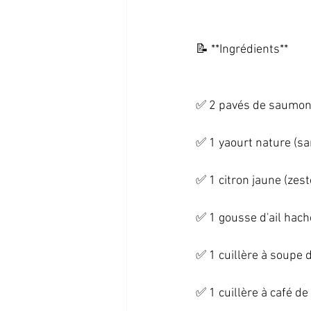
📝 **Ingrédients**   
✅ 2 pavés de saumon f
✅ 1 yaourt nature (san
✅ 1 citron jaune (zeste
✅ 1 gousse d'ail haché
✅ 1 cuillère à soupe d'
✅ 1 cuillère à café d