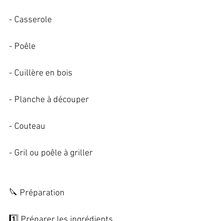
- Casserole   
- Poêle   
- Cuillère en bois   
- Planche à découper   
- Couteau   
- Gril ou poêle à griller   
🔪 Préparation   
1️⃣ Préparer les ingrédients   