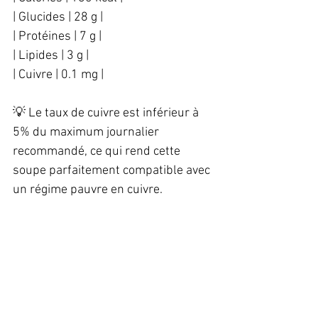
| Glucides | 28 g |  
| Protéines | 7 g |  
| Lipides | 3 g |  
| Cuivre | 0.1 mg |  
💡 Le taux de cuivre est inférieur à 
5% du maximum journalier 
recommandé, ce qui rend cette 
soupe parfaitement compatible avec 
un régime pauvre en cuivre.  
⚡ Conseils et variantes  
✔️ Ajoutez du gingembre frais râpé 
pour une touche épicée.  
✔️ Remplacez le cumin par du 