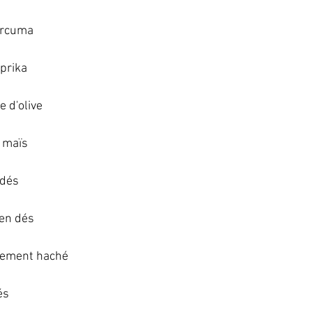
urcuma   
prika   
 d'olive   
 maïs   
dés   
n dés   
nement haché   
s   