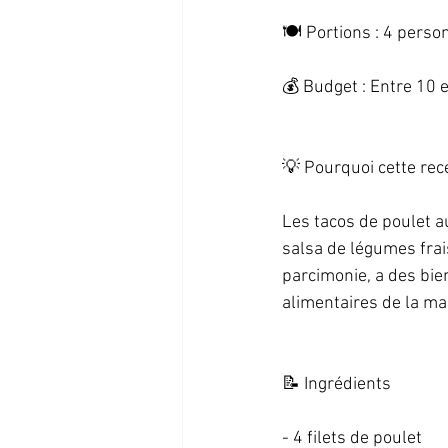
🍽️ Portions : 4 person
💰 Budget : Entre 10 et
💡 Pourquoi cette recet
Les tacos de poulet a
salsa de légumes frai
parcimonie, a des bien
alimentaires de la mal
📝 Ingrédients   
- 4 filets de poulet   