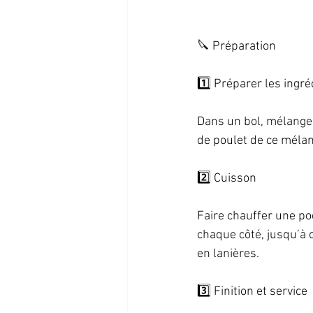
🔪 Préparation   
1️⃣ Préparer les ingréd
Dans un bol, mélanger l
de poulet de ce mélan
2️⃣ Cuisson   
Faire chauffer une po
chaque côté, jusqu’à c
en lanières.   
3️⃣ Finition et service  