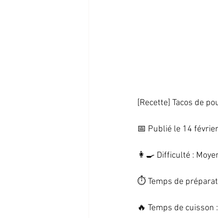
[Recette] Tacos de po
📅 Publié le 14 février
👩‍🍳 Difficulté : Moye
⏱️ Temps de préparati
🔥 Temps de cuisson :