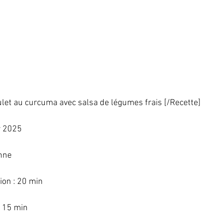
ulet au curcuma avec salsa de légumes frais [/Recette]   
 2025   
nne   
on : 20 min   
 15 min   