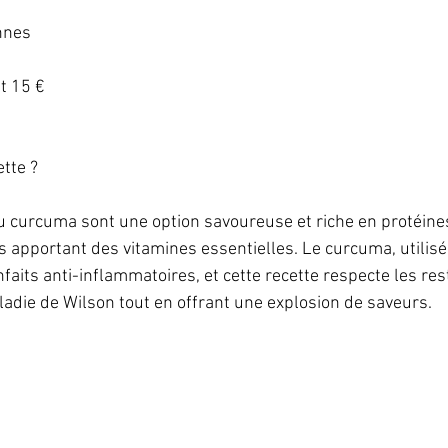
nes   
 15 €   
te ?   
u curcuma sont une option savoureuse et riche en protéines
s apportant des vitamines essentielles. Le curcuma, utilisé
faits anti-inflammatoires, et cette recette respecte les rest
adie de Wilson tout en offrant une explosion de saveurs.   