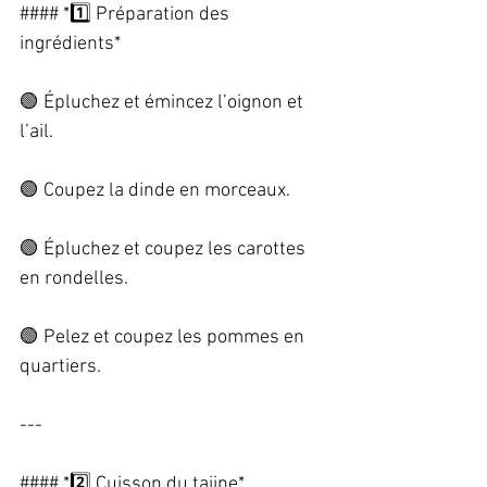
#### *1️⃣ Préparation des 
ingrédients*  
🟢 Épluchez et émincez l’oignon et 
l’ail.  
🟢 Coupez la dinde en morceaux.  
🟢 Épluchez et coupez les carottes 
en rondelles.  
🟢 Pelez et coupez les pommes en 
quartiers.  
---
#### *2️⃣ Cuisson du tajine*  