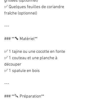
grillées (optionnel)  
✅ Quelques feuilles de coriandre 
fraîche (optionnel)  
---
### **🔧 Matériel**  
✅ 1 tajine ou une cocotte en fonte  
✅ 1 couteau et une planche à 
découper  
✅ 1 spatule en bois  
---
### **🔪 Préparation**  