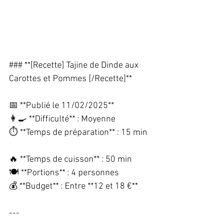
### **[Recette] Tajine de Dinde aux 
Carottes et Pommes [/Recette]**  
📅 **Publié le 11/02/2025**  
👩‍🍳 **Difficulté** : Moyenne  
⏱️ **Temps de préparation** : 15 min 
🔥 **Temps de cuisson** : 50 min  
🍽️ **Portions** : 4 personnes  
💰 **Budget** : Entre **12 et 18 €**  
---