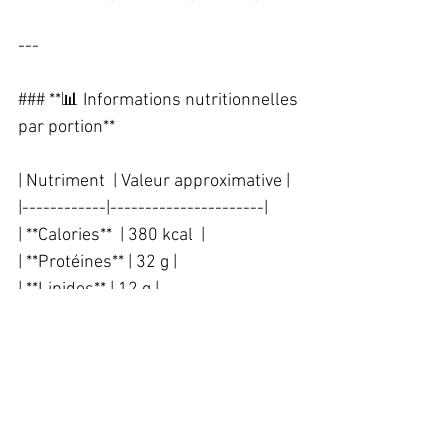
---
### **📊 Informations nutritionnelles 
par portion**  
| Nutriment  | Valeur approximative |
|------------|----------------------|
| **Calories**  | 380 kcal  |
| **Protéines** | 32 g |
| **Lipides** | 12 g |
| **Glucides** | 40 g |
| **Cuivre** | **≈ 0,06 mg** (≈ 6 % du 
maximum journalier recommandé) |
---