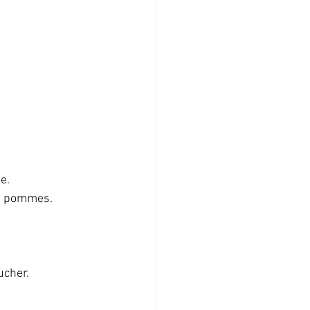
.  
s pommes.  
cher.  