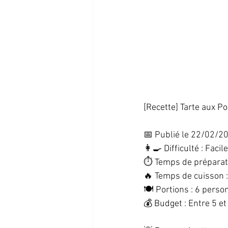
[Recette] Tarte aux P
📅 Publié le 22/02/20
👩‍🍳 Difficulté : Facile
⏱️ Temps de préparati
🔥 Temps de cuisson :
🍽️ Portions : 6 perso
💰 Budget : Entre 5 et 