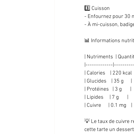
3️⃣ Cuisson  
- Enfournez pour 30 m
- À mi-cuisson, badig
📊 Informations nutrit
| Nutriments  | Quantité
|-------------|----------
| Calories    | 220 kcal  
| Glucides    | 35 g      | 
| Protéines   | 3 g       |  
| Lipides     | 7 g       |  
| Cuivre      | 0.1 mg    | 
💡 Le taux de cuivre
cette tarte un dessert