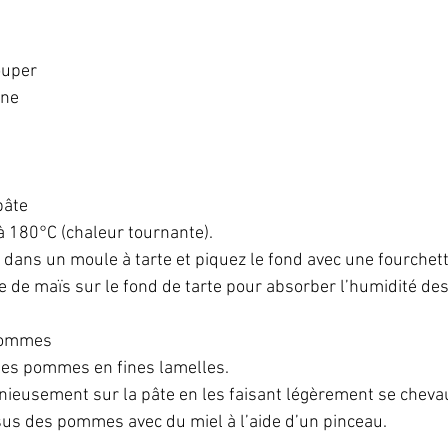
uper  
ne  
âte  
à 180°C (chaleur tournante).  
e dans un moule à tarte et piquez le fond avec une fourchette
e de maïs sur le fond de tarte pour absorber l’humidité de
pommes  
les pommes en fines lamelles.  
ieusement sur la pâte en les faisant légèrement se chevau
us des pommes avec du miel à l’aide d’un pinceau.  