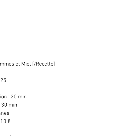
ommes et Miel [/Recette]
25  
  
on : 20 min  
 30 min  
nnes  
10 €  