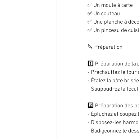
✅ Un moule à tarte  
✅ Un couteau  
✅ Une planche à déco
✅ Un pinceau de cuisi
🔪 Préparation  
1️⃣ Préparation de la p
- Préchauffez le four 
- Étalez la pâte brisé
- Saupoudrez la fécul
2️⃣ Préparation des 
- Épluchez et coupez 
- Disposez-les harmon
- Badigeonnez le dess